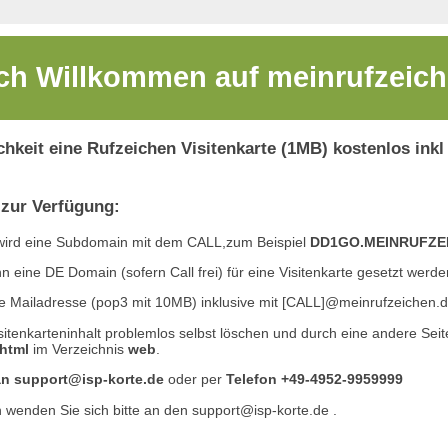
ich Willkommen auf
meinrufzeich
ichkeit eine Rufzeichen Visitenkarte (1MB) kostenlos inkl
 zur Verfügung:
ird eine Subdomain mit dem CALL,zum Beispiel
DD1GO.MEINRUFZE
nn eine DE Domain (sofern Call frei) für eine Visitenkarte gesetzt werd
eine Mailadresse (pop3 mit 10MB) inklusive mit [CALL]@meinrufzeichen.
itenkarteninhalt problemlos selbst löschen und durch eine andere Seite
html
im Verzeichnis
web
.
n support@isp-korte.de
oder per
Telefon +49-4952-9959999
 wenden Sie sich bitte an den
support@isp-korte.de
.